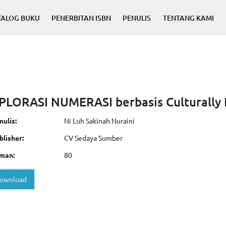
TALOG BUKU
PENERBITAN ISBN
PENULIS
TENTANG KAMI
PLORASI NUMERASI berbasis Culturally 
ulis:
Ni Luh Sakinah Nuraini
lisher:
CV Sedaya Sumber
man:
80
ownload