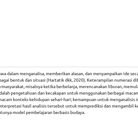
a dalam menganalisa, memberikan alasan, dan menyampaikan ide seca
gai bentuk dan situasi (Hartatik dkk, 2020). Keterampilan numerasi d
ermasyarakat, misalnya ketika berbelanja, merencanakan liburan, mem
dalah pengetahuan dan kecakapan untuk menggunakan berbagai macam 
acam konteks kehidupan sehari-hari; kemampuan untuk menganalisis in
nterpretasi hasil analisis tersebut untuk memprediksi dan mengambil k
atunya model pembelajaran berbasis budaya.